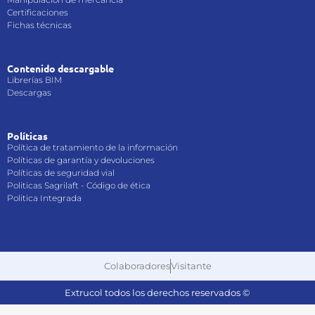
Certificaciones
Fichas técnicas
Contenido descargable
Librerías BIM
Descargas
Políticas
Política de tratamiento de la información
Políticas de garantía y devoluciones
Políticas de seguridad vial
Politicas Sagrilaft - Código de ética
Politica Integrada
Visitante
Colaboradores
Extrucol todos los derechos reservados ©