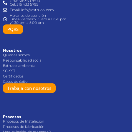
PBX: 3183607800
Cel: 316 433 5795
Email: info@extrucol.com
Horarios de atención
lunes-viernes: 7:15 am a 12:30 pm
y 1:30 pm a 5:00 pm
PQRS
Nosotros
Quienes somos
Responsabilidad social
Extrucol ambiental
SG-SST
Certificados
Casos de éxito
Trabaja con nosotros
Procesos
Procesos de Instalación
Procesos de fabricación
Manipulación de mercancía