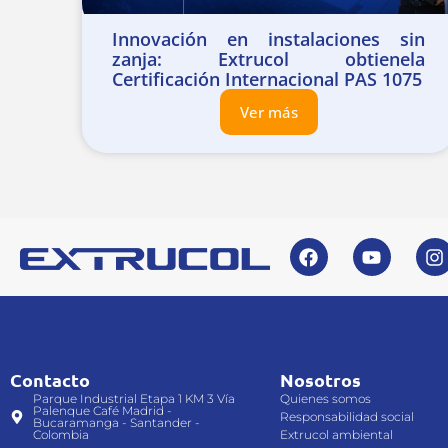
Innovación en instalaciones sin
zanja: Extrucol obtienela
Certificación Internacional PAS 1075
Ver más
Contacto
Nosotros
Parque Industrial Etapa 1 KM 3 Vía
Quienes somos
Palenque Café Madrid -
Responsabilidad social
Bucaramanga - Santander -
Colombia
Extrucol ambiental