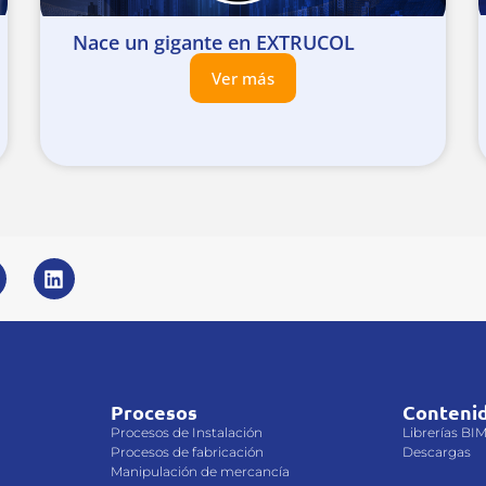
Nace un gigante en EXTRUCOL
Ver más
Procesos
Conteni
Procesos de Instalación
Librerías BI
Procesos de fabricación
Descargas
Manipulación de mercancía