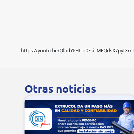
https://youtu.be/QlbdYFHLld0?si=MEQdsX7pytXr
Otras noticias