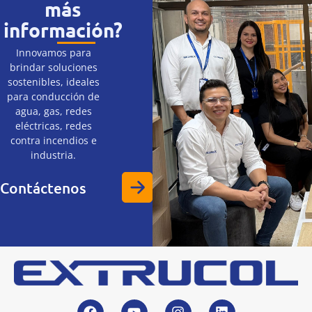
más
información?
Innovamos para
brindar soluciones
sostenibles, ideales
para conducción de
agua, gas, redes
eléctricas, redes
contra incendios e
industria.
Contáctenos