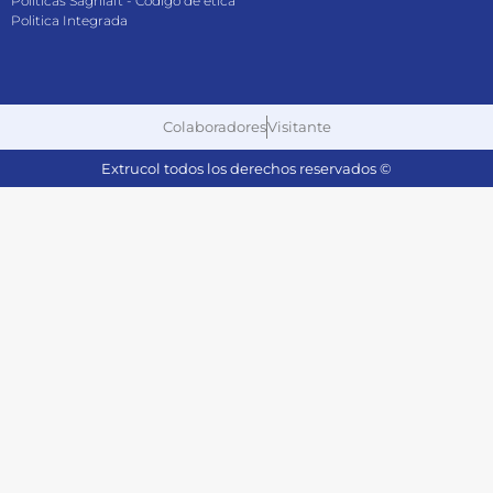
Politicas Sagrilaft - Código de ética
Politica Integrada
Visitante
Colaboradores
Extrucol todos los derechos reservados ©