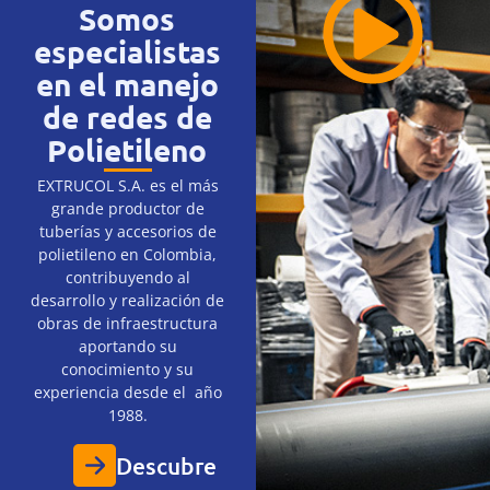
Somos
especialistas
en el manejo
de redes de
Polietileno
EXTRUCOL S.A. es el más
grande productor de
tuberías y accesorios de
polietileno en Colombia,
contribuyendo al
desarrollo y realización de
obras de infraestructura
aportando su
conocimiento y su
experiencia desde el año
1988.
Descubre