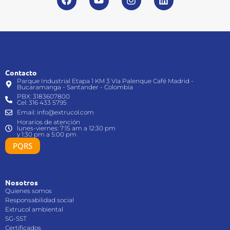
Contacto
Parque Industrial Etapa 1 KM 3 Vía Palenque Café Madrid -
Bucaramanga - Santander - Colombia
PBX: 3183607800
Cel: 316 433 5795
Email: info@extrucol.com
Horarios de atención
lunes-viernes: 7:15 am a 12:30 pm
y 1:30 pm a 5:00 pm
PQRS
Nosotros
Quienes somos
Responsabilidad social
Extrucol ambiental
SG-SST
Certificados