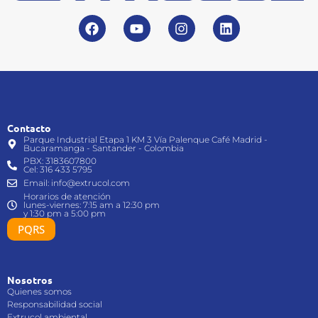
Contacto
Parque Industrial Etapa 1 KM 3 Vía Palenque Café Madrid -
Bucaramanga - Santander - Colombia
PBX: 3183607800
Cel: 316 433 5795
Email: info@extrucol.com
Horarios de atención
lunes-viernes: 7:15 am a 12:30 pm
y 1:30 pm a 5:00 pm
PQRS
Nosotros
Quienes somos
Responsabilidad social
Extrucol ambiental