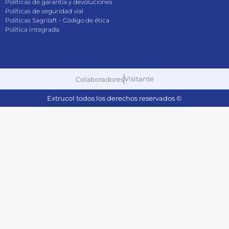
Políticas de garantía y devoluciones
Políticas de seguridad vial
Politicas Sagrilaft - Código de ética
Politica Integrada
Visitante
Colaboradores
Extrucol todos los derechos reservados ©