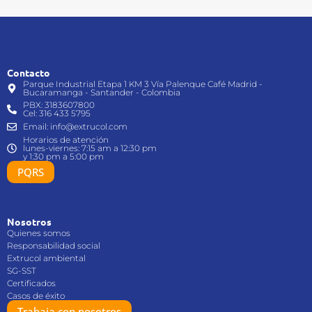
Contacto
Parque Industrial Etapa 1 KM 3 Vía Palenque Café Madrid -
Bucaramanga - Santander - Colombia
PBX: 3183607800
Cel: 316 433 5795
Email: info@extrucol.com
Horarios de atención
lunes-viernes: 7:15 am a 12:30 pm
y 1:30 pm a 5:00 pm
PQRS
Nosotros
Quienes somos
Responsabilidad social
Extrucol ambiental
SG-SST
Certificados
Casos de éxito
Trabaja con nosotros