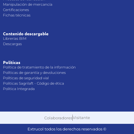
Manipulación de mercancía
Certificaciones
Fichas técnicas
Contenido descargable
Librerías BIM
Descargas
Políticas
Política de tratamiento de la información
Políticas de garantía y devoluciones
Políticas de seguridad vial
Politicas Sagrilaft - Código de ética
Politica Integrada
Visitante
Colaboradores
Extrucol todos los derechos reservados ©