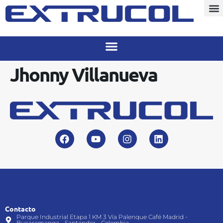
Jhonny Villanueva
Contacto
Parque Industrial Etapa 1 KM 3 Vía Palenque Café Madrid -
Bucaramanga - Santander - Colombia