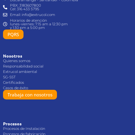
PBX: 3183607800
Cel: 316 433 5795
Email: info@extrucol.com
Horarios de atención
lunes-viernes: 7:15 am a 12:30 pm
y 1:30 pm a 5:00 pm
PQRS
Nosotros
Quienes somos
Responsabilidad social
Extrucol ambiental
SG-SST
Certificados
Casos de éxito
Trabaja con nosotros
Procesos
Procesos de Instalación
Procesos de fabricación