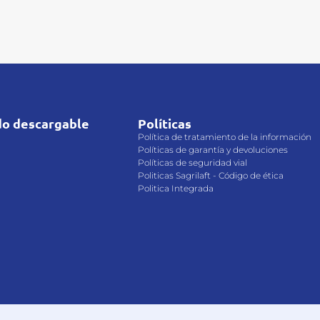
do descargable
Políticas
M
Política de tratamiento de la información
Políticas de garantía y devoluciones
Políticas de seguridad vial
Politicas Sagrilaft - Código de ética
Politica Integrada