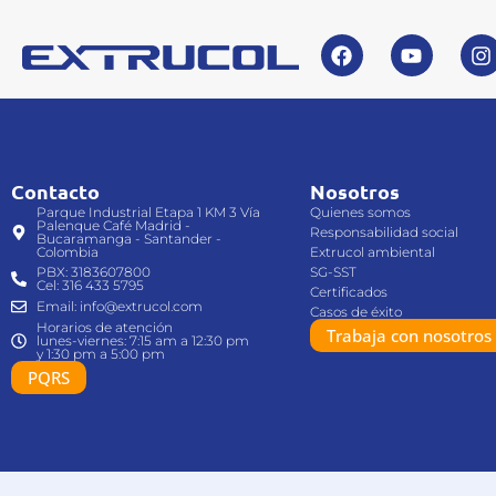
Contacto
Nosotros
Parque Industrial Etapa 1 KM 3 Vía
Quienes somos
Palenque Café Madrid -
Responsabilidad social
Bucaramanga - Santander -
Colombia
Extrucol ambiental
PBX: 3183607800
SG-SST
Cel: 316 433 5795
Certificados
Email: info@extrucol.com
Casos de éxito
Horarios de atención
Trabaja con nosotros
lunes-viernes: 7:15 am a 12:30 pm
y 1:30 pm a 5:00 pm
PQRS