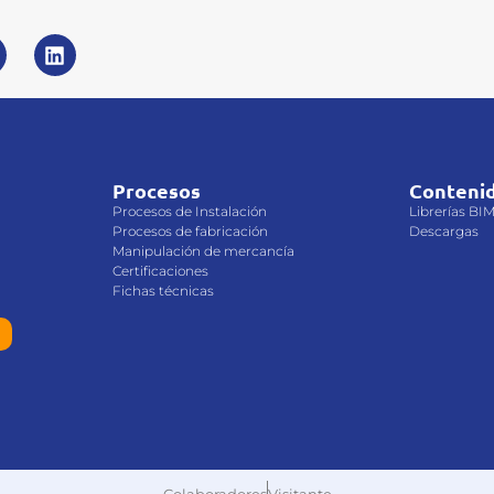
Procesos
Conteni
Procesos de Instalación
Librerías BI
Procesos de fabricación
Descargas
Manipulación de mercancía
Certificaciones
Fichas técnicas