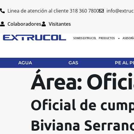
Linea de atención al cliente 318 360 7800
info@extruc
Colaboradores
Visitantes
SOMOS EXTRUCOL
PRODUCTOS
ASESORÍ
AGUA
GAS
PE AL P
Área:
Ofic
Oficial de cum
Biviana Serran